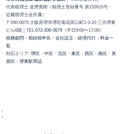
代表税理士 道濟寛樹（税理士登録番号 第152615号・
近畿税理士会所属）
〒590-0075 大阪府堺市堺区南花田口町2-3-20 三共堺東
ビル6階｜TEL
072-200-3579
（平日9:00〜17:00）
税務顧問
・
相続税申告
・
会社設立
・
経理代行
・
料金一
覧
対応エリア:
堺区
・
中区
・
北区
・
東区
・
西区
・
南区
・
美
原区
・
堺東駅周辺
投
稿
ナ
ビ
ゲ