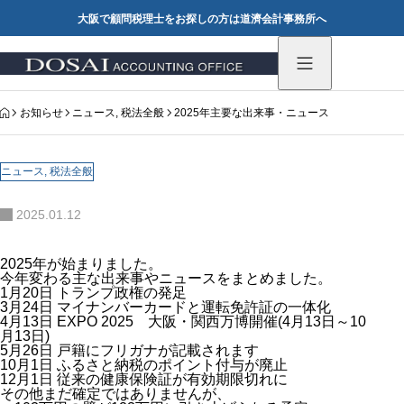
大阪で顧問税理士をお探しの方は道濟会計事務所へ
HOME
お知らせ
ニュース
,
税法全般
2025年主要な出来事・ニュース
ニュース
,
税法全般
2025.01.12
2025年が始まりました。
今年変わる主な出来事やニュースをまとめました。
1月20日 トランプ政権の発足
3月24日
マイナンバーカードと運転免許証の一体化
4月13日
EXPO 2025 大阪・関西万博開催(4月13日～10
月13日)
5月26日
戸籍にフリガナが記載されます
10月1日
ふるさと納税のポイント付与が廃止
12月1日
従来の健康保険証が有効期限切れに
その他まだ確定ではありませんが、