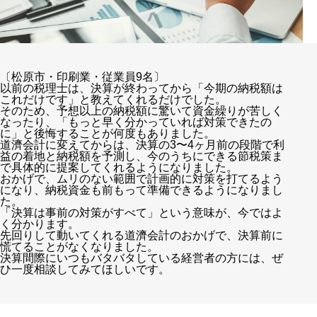
〔松原市・印刷業・従業員9名〕
以前の税理士は、決算が終わってから「今期の納税額は
これだけです」と教えてくれるだけでした。
そのため、予想以上の納税額に驚いて資金繰りが苦しく
なったり、「もっと早く分かっていれば対策できたの
に」と後悔することが何度もありました。
道濟会計に変えてからは、決算の3〜4ヶ月前の段階で利
益の着地と納税額を予測し、今のうちにできる節税策ま
で具体的に提案してくれるようになりました。
おかげで、ムリのない範囲で計画的に対策を打てるよう
になり、納税資金も前もって準備できるようになりまし
た。
「決算は事前の対策がすべて」という意味が、今ではよ
く分かります。
先回りして動いてくれる道濟会計のおかげで、決算前に
慌てることがなくなりました。
決算間際にいつもバタバタしている経営者の方には、ぜ
ひ一度相談してみてほしいです。