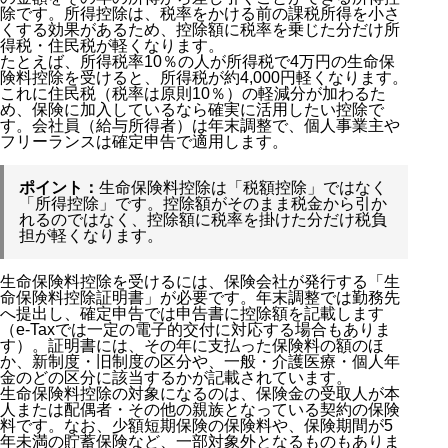
除です。所得控除は、税率をかける前の課税所得を小さ
くする効果があるため、控除額に税率を乗じた分だけ所
得税・住民税が軽くなります。
たとえば、所得税率10％の人が所得税で4万円の生命保
険料控除を受けると、所得税が約4,000円軽くなります。
これに住民税（税率は原則10％）の軽減分が加わるた
め、保険に加入しているなら確実に活用したい控除で
す。会社員（給与所得者）は年末調整で、個人事業主や
フリーランスは確定申告で適用します。
ポイント：
生命保険料控除は「税額控除」ではなく
「所得控除」です。控除額がそのまま税金から引か
れるのではなく、控除額に税率を掛けた分だけ税負
担が軽くなります。
生命保険料控除を受けるには、保険会社が発行する「生
命保険料控除証明書」が必要です。年末調整では勤務先
へ提出し、確定申告では申告書に控除額を記載します
（e-Taxでは一定の電子的交付に対応する場合もありま
す）。証明書には、その年に支払った保険料の額のほ
か、新制度・旧制度の区分や、一般・介護医療・個人年
金のどの区分に該当するかが記載されています。
生命保険料控除の対象になるのは、保険金の受取人が本
人または配偶者・その他の親族となっている契約の保険
料です。なお、少額短期保険の保険料や、保険期間が5
年未満の貯蓄保険など、一部対象外となるものもありま