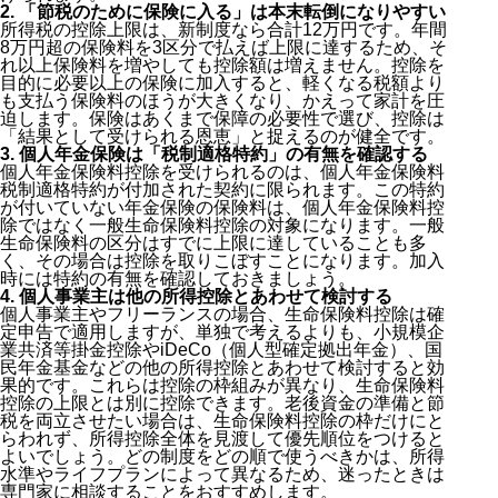
2. 「節税のために保険に入る」は本末転倒になりやすい
所得税の控除上限は、新制度なら合計12万円です。年間
8万円超の保険料を3区分で払えば上限に達するため、そ
れ以上保険料を増やしても控除額は増えません。控除を
目的に必要以上の保険に加入すると、軽くなる税額より
も支払う保険料のほうが大きくなり、かえって家計を圧
迫します。保険はあくまで保障の必要性で選び、控除は
「結果として受けられる恩恵」と捉えるのが健全です。
3. 個人年金保険は「税制適格特約」の有無を確認する
個人年金保険料控除を受けられるのは、個人年金保険料
税制適格特約が付加された契約に限られます。この特約
が付いていない年金保険の保険料は、個人年金保険料控
除ではなく一般生命保険料控除の対象になります。一般
生命保険料の区分はすでに上限に達していることも多
く、その場合は控除を取りこぼすことになります。加入
時には特約の有無を確認しておきましょう。
4. 個人事業主は他の所得控除とあわせて検討する
個人事業主やフリーランスの場合、生命保険料控除は確
定申告で適用しますが、単独で考えるよりも、小規模企
業共済等掛金控除やiDeCo（個人型確定拠出年金）、国
民年金基金などの他の所得控除とあわせて検討すると効
果的です。これらは控除の枠組みが異なり、生命保険料
控除の上限とは別に控除できます。老後資金の準備と節
税を両立させたい場合は、生命保険料控除の枠だけにと
らわれず、所得控除全体を見渡して優先順位をつけると
よいでしょう。どの制度をどの順で使うべきかは、所得
水準やライフプランによって異なるため、迷ったときは
専門家に相談することをおすすめします。