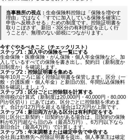
当事務所の視点：
生命保険料控除は「保険を増やす
理由」ではなく「すでに加入している保険を確実に
申告へ反映させる」ための制度です。控除証明書を
取りこぼさず、新旧・3区分の有利判定を正しく行
うことが、無理のない節税につながります。
今すぐやるべきこと（チェックリスト）
ステップ1：加入中の保険を一覧にする
生命保険・医療保険・がん保険・個人年金保険など、加
入しているすべての保険を書き出し、契約日（新制度か
旧制度か）を確認します。
ステップ2：控除証明書を集める
毎年10月ごろに届く控除証明書を保管します。区分（一
般・介護医療・個人年金）と新旧の別、年間払込保険料
額を確認しましょう。
ステップ3：区分ごとに控除額を計算する
所得税の計算式（新制度は20,000円・40,000円・80,000
円が区切り）にあてはめ、区分ごとに控除額を求めま
す。合計が12万円を超える場合は12万円が上限です。
ステップ4：新旧両方がある区分は有利判定をする
同じ区分に新契約・旧契約がある場合は、旧契約の保険
料が6万円超なら旧のみ（最高5万円）、6万円以下なら
新旧合計（最高4万円）で計算します。
ステップ5：年末調整または確定申告で申告する
会社員は勤務先へ控除証明書を提出、個人事業主は確定