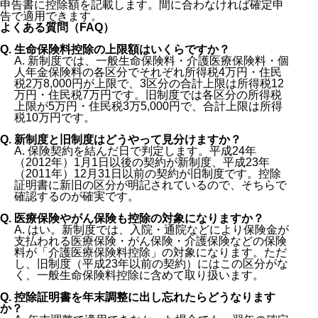
申告書に控除額を記載します。間に合わなければ確定申
告で適用できます。
よくある質問（FAQ）
Q. 生命保険料控除の上限額はいくらですか？
A. 新制度では、一般生命保険料・介護医療保険料・個
人年金保険料の各区分でそれぞれ所得税4万円・住民
税2万8,000円が上限で、3区分の合計上限は所得税12
万円・住民税7万円です。旧制度では各区分の所得税
上限が5万円・住民税3万5,000円で、合計上限は所得
税10万円です。
Q. 新制度と旧制度はどうやって見分けますか？
A. 保険契約を結んだ日で判定します。平成24年
（2012年）1月1日以後の契約が新制度、平成23年
（2011年）12月31日以前の契約が旧制度です。控除
証明書に新旧の区分が明記されているので、そちらで
確認するのが確実です。
Q. 医療保険やがん保険も控除の対象になりますか？
A. はい。新制度では、入院・通院などにより保険金が
支払われる医療保険・がん保険・介護保険などの保険
料が「介護医療保険料控除」の対象になります。ただ
し、旧制度（平成23年以前の契約）にはこの区分がな
く、一般生命保険料控除に含めて取り扱います。
Q. 控除証明書を年末調整に出し忘れたらどうなります
か？