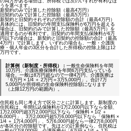
の両方がある場合は、所得税では次のいずれか有利なほ
うを選べます。
新契約のみで計算した控除額（最高4万円）
旧契約のみで計算した控除額（最高5万円）
新契約と旧契約それぞれの控除額の合計（最高4万円）
具体的には、旧契約の年間支払保険料が6万円を超える
場合は、旧契約のみで計算した控除額（最高5万円）を
適用するのが有利です。旧契約の年間支払保険料が6万
円以下の場合は、新契約と旧契約の控除額の合計（最高
4万円）で計算します。いずれの場合も、一般・介護医
療・個人年金の3区分を合計した所得税の控除上限は12
万円です。
計算例（新制度・所得税）：
一般生命保険料を年間
10万円、介護医療保険料を年間6万円支払っている
場合。一般は8万円超なので一律4万円、介護医療は
「6万円 × 1/4 ＋ 2万円＝3万5,000円」。合計7万
5,000円が所得税の生命保険料控除額になります
（上限12万円の範囲内）。
住民税も同じ考え方で区分ごとに計算します。新制度の
住民税は、年間払込保険料が1万2,000円以下なら全額、
1万2,000円超3万2,000円以下なら「保険料 × 1/2 ＋
6,000円」、3万2,000円超5万6,000円以下なら「保険料 ×
1/4 ＋ 1万4,000円」、5万6,000円超なら一律2万8,000円
が各区分の控除額です。先ほどの計算例なら、住民税は
一般が2万8,000円、介護医療が「6万円 × 1/4 ＋ 1万