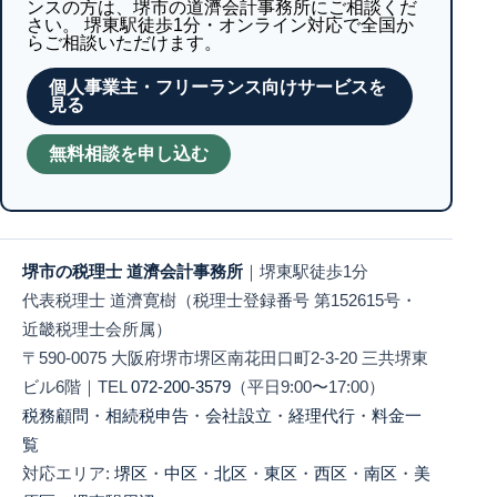
ンスの方は、堺市の道濟会計事務所にご相談くだ
さい。 堺東駅徒歩1分・オンライン対応で全国か
らご相談いただけます。
個人事業主・フリーランス向けサービスを
見る
無料相談を申し込む
堺市の税理士 道濟会計事務所
｜堺東駅徒歩1分
代表税理士 道濟寛樹（税理士登録番号 第152615号・
近畿税理士会所属）
〒590-0075 大阪府堺市堺区南花田口町2-3-20 三共堺東
ビル6階｜TEL
072-200-3579
（平日9:00〜17:00）
税務顧問
・
相続税申告
・
会社設立
・
経理代行
・
料金一
覧
対応エリア:
堺区
・
中区
・
北区
・
東区
・
西区
・
南区
・
美