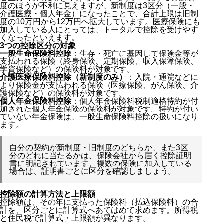
度のほうが不利に見えますが、新制度は3区分（一般・
介護医療・個人年金）になったことで、合計上限は旧制
度の10万円から12万円へ拡大しています。医療保険にも
加入している人にとっては、トータルで控除を受けやす
くなったといえます。
3つの控除区分の対象
一般生命保険料控除
：生存・死亡に基因して保険金等が
支払われる保険（終身保険、定期保険、収入保障保険、
学資保険など）の保険料が対象です。
介護医療保険料控除（新制度のみ）
：入院・通院などに
より保険金が支払われる保険（医療保険、がん保険、介
護保険など）の保険料が対象です。
個人年金保険料控除
：個人年金保険料税制適格特約が付
加された個人年金保険の保険料が対象です。特約が付い
ていない年金保険は、一般生命保険料控除の扱いになり
ます。
自分の契約が新制度・旧制度のどちらか、また3区
分のどれに当たるかは、保険会社から届く控除証明
書に明記されています。複数の保険に加入している
場合は、証明書ごとに区分を確認しましょう。
控除額の計算方法と上限額
控除額は、その年に支払った保険料（払込保険料）の合
計を、区分ごとに計算式へあてはめて求めます。所得税
と住民税で計算式・上限額が異なります。