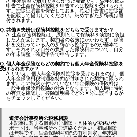
A. 年末調整で適用できなかった場合でも、翌年の確定
申告で生命保険料控除を申告すれば控除を受けられま
す。控除証明書を保管しておき、確定申告書に控除額
を記載して提出してください。納めすぎた所得税は還
付されます。
Q. 共働き夫婦は保険料控除をどちらで受けますか？
A. 生命保険料控除は、原則として保険料を実際に負担
した人が受けます。契約者の名義にかかわらず、保険
料を支払っている人の所得から控除するのが基本で
す。それぞれが自分の負担した保険料について、自分
の年末調整・確定申告で申告します。
Q. 個人年金保険ならどの契約でも個人年金保険料控除を
受けられますか？
A. いいえ。個人年金保険料控除を受けられるのは、個
人年金保険料税制適格特約が付加された契約に限られ
ます。この特約が付いていない年金保険の保険料は、
一般生命保険料控除の対象となります。加入時に特約
の有無を確認し、控除証明書でどの区分に該当するか
をチェックしてください。
道濟会計事務所の税務相談
本記事に関する個別のご相談・具体的な実務のサ
ポートは、当事務所へご連絡ください。初回相談
は無料です。生命保険料控除の有利判定、年末調