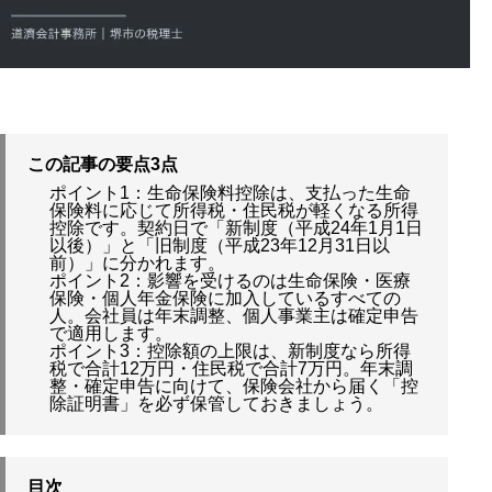
この記事の要点3点
ポイント1：生命保険料控除は、支払った生命
保険料に応じて所得税・住民税が軽くなる所得
控除です。契約日で「新制度（平成24年1月1日
以後）」と「旧制度（平成23年12月31日以
前）」に分かれます。
ポイント2：影響を受けるのは生命保険・医療
保険・個人年金保険に加入しているすべての
人。会社員は年末調整、個人事業主は確定申告
で適用します。
ポイント3：控除額の上限は、新制度なら所得
税で合計12万円・住民税で合計7万円。年末調
整・確定申告に向けて、保険会社から届く「控
除証明書」を必ず保管しておきましょう。
目次