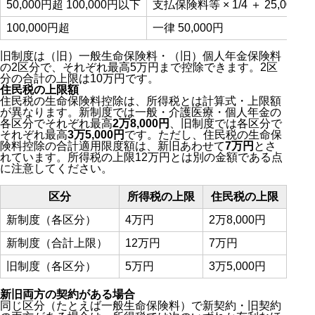
50,000円超 100,000円以下
支払保険料等 × 1/4 ＋ 25,000円
100,000円超
一律 50,000円
旧制度は（旧）一般生命保険料・（旧）個人年金保険料
の2区分で、それぞれ最高5万円まで控除できます。2区
分の合計の上限は10万円です。
住民税の上限額
住民税の生命保険料控除は、所得税とは計算式・上限額
が異なります。新制度では一般・介護医療・個人年金の
各区分でそれぞれ最高
2万8,000円
、旧制度では各区分で
それぞれ最高
3万5,000円
です。ただし、住民税の生命保
険料控除の合計適用限度額は、新旧あわせて
7万円
とさ
れています。所得税の上限12万円とは別の金額である点
に注意してください。
区分
所得税の上限
住民税の上限
新制度（各区分）
4万円
2万8,000円
新制度（合計上限）
12万円
7万円
旧制度（各区分）
5万円
3万5,000円
新旧両方の契約がある場合
同じ区分（たとえば一般生命保険料）で新契約・旧契約