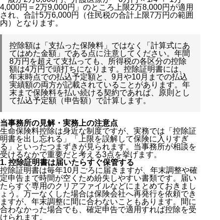
4,000円＝2万9,000円」のところ上限2万8,000円が適用
され、合計5万6,000円（住民税の合計上限7万円の範囲
内）となります。
控除額は「支払った保険料」ではなく「計算式にあ
てはめた金額」である点に注意してください。年間
8万円を超えて支払っても、所得税の各区分の控除
額は4万円で頭打ちになります。控除証明書には、
年末時点での払込予定額と、9月や10月までの払込
実績額の両方が記載されていることがあります。年
末まで保険料を払い続ける契約であれば、原則とし
て払込予定額（申告額）で計算します。
当事務所の見解・実務上の注意点
生命保険料控除は身近な制度ですが、実務では「控除証
明書を出し忘れる」「上限を誤解して保険に入りすぎ
る」といったつまずきが見られます。当事務所が相談を
受けるなかで重要だと考える3点を挙げます。
1. 控除証明書は届いたらすぐ保管する
控除証明書は毎年10月ごろに届きますが、年末調整や確
定申告まで時間が空くため紛失しやすい書類です。届い
たらすぐ専用のクリアファイルなどにまとめておきまし
ょう。万一なくした場合は保険会社へ再発行を依頼でき
ますが、年末調整に間に合わないこともあります。間に
合わなかった場合でも、確定申告で適用すれば控除を受
けられます。