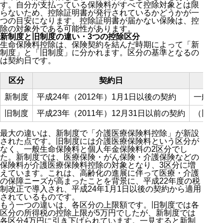
す。自分が支払っている保険料がすべて控除対象とは限
らないため、控除証明書が発行されているかどうかが一
つの目安になります。控除証明書が届かない保険は、控
除の対象外である可能性があります。
新制度と旧制度の違い・3つの控除区分
生命保険料控除は、保険契約を結んだ時期によって「新
制度」と「旧制度」に分かれます。区分の基準となるの
は契約日です。
区分
契約日
新制度
平成24年（2012年）1月1日以後の契約
一般生
旧制度
平成23年（2011年）12月31日以前の契約
（旧）
最大の違いは、新制度で「介護医療保険料控除」が新設
された点です。旧制度には介護医療保険料という区分が
なく、一般生命保険料と個人年金保険料の2区分でし
た。新制度では、医療保険・がん保険・介護保険などの
保険料が介護医療保険料控除の対象となり、3区分に増
えています。これは、高齢化の進展に伴って医療・介護
の保障ニーズが高まったことを背景に、平成22年度の税
制改正で導入され、平成24年1月1日以後の契約から適用
されているものです。
もう一つの違いは、各区分の上限額です。旧制度では各
区分の所得税の控除上限が5万円でしたが、新制度では
各区分4万円に引き下げられています。一見すると新制