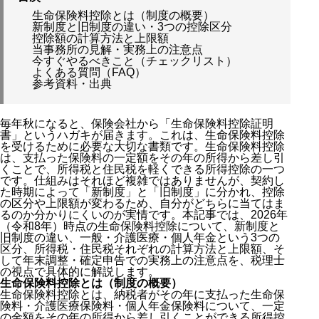
生命保険料控除とは（制度の概要）
新制度と旧制度の違い・3つの控除区分
控除額の計算方法と上限額
当事務所の見解・実務上の注意点
今すぐやるべきこと（チェックリスト）
よくある質問（FAQ）
参考資料・出典
毎年秋になると、保険会社から「生命保険料控除証明
書」というハガキが届きます。これは、生命保険料控除
を受けるために必要な大切な書類です。生命保険料控除
は、支払った保険料の一定額をその年の所得から差し引
くことで、所得税と住民税を軽くできる所得控除の一つ
です。仕組みはそれほど複雑ではありませんが、契約し
た時期によって「新制度」と「旧制度」に分かれ、控除
の区分や上限額が変わるため、自分がどちらに当てはま
るのか分かりにくいのが実情です。本記事では、2026年
（令和8年）時点の生命保険料控除について、新制度と
旧制度の違い、一般・介護医療・個人年金という3つの
区分、所得税・住民税それぞれの計算方法と上限額、そ
して年末調整・確定申告での実務上の注意点を、税理士
の視点で具体的に解説します。
生命保険料控除とは（制度の概要）
生命保険料控除とは、納税者がその年に支払った生命保
険料・介護医療保険料・個人年金保険料について、一定
の金額をその年の所得から差し引くことができる所得控