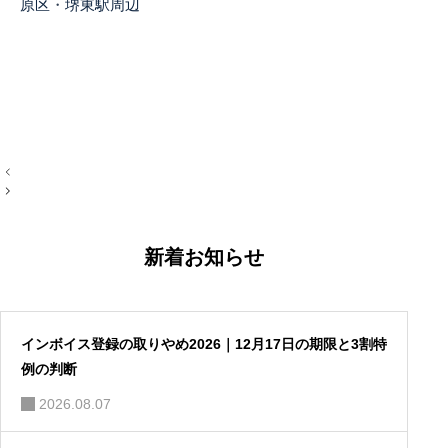
原区
・
堺東駅周辺
投
稿
ナ
ビ
ゲ
ー
新着お知らせ
シ
ョ
ン
インボイス登録の取りやめ2026｜12月17日の期限と3割特
例の判断
2026.08.07