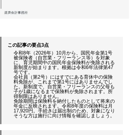
この記事の要点3点
令和8年（2026年）10月から、国民年金第1号
被保険者（自営業・フリーランス等）を対象
に、育児期間中の国民年金保険料が免除される
新制度が始まります。根拠は令和6年法律第47
号です。
会社員（第2号）にはすでにある育休中の保険
料免除が、これまで第1号にはありませんでし
た。新制度で、自営業・フリーランスの父母も
子が1歳になるまで保険料が免除されます。所
得制限はありません。
免除期間は保険料を納付したものとして将来の
年金に反映されます。令和8年度の保険料は月
17,920円。手続きは届出制のため、対象になり
そうな方は施行に向け情報を確認しましょう。