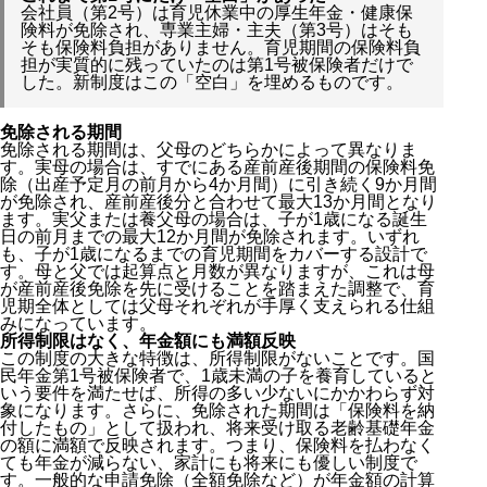
会社員（第2号）は育児休業中の厚生年金・健康保
険料が免除され、専業主婦・主夫（第3号）はそも
そも保険料負担がありません。育児期間の保険料負
担が実質的に残っていたのは第1号被保険者だけで
した。新制度はこの「空白」を埋めるものです。
免除される期間
免除される期間は、父母のどちらかによって異なりま
す。実母の場合は、すでにある産前産後期間の保険料免
除（出産予定月の前月から4か月間）に引き続く9か月間
が免除され、産前産後分と合わせて最大13か月間となり
ます。実父または養父母の場合は、子が1歳になる誕生
日の前月までの最大12か月間が免除されます。いずれ
も、子が1歳になるまでの育児期間をカバーする設計で
す。母と父では起算点と月数が異なりますが、これは母
が産前産後免除を先に受けることを踏まえた調整で、育
児期全体としては父母それぞれが手厚く支えられる仕組
みになっています。
所得制限はなく、年金額にも満額反映
この制度の大きな特徴は、所得制限がないことです。国
民年金第1号被保険者で、1歳未満の子を養育していると
いう要件を満たせば、所得の多い少ないにかかわらず対
象になります。さらに、免除された期間は「保険料を納
付したもの」として扱われ、将来受け取る老齢基礎年金
の額に満額で反映されます。つまり、保険料を払わなく
ても年金が減らない、家計にも将来にも優しい制度で
す。一般的な申請免除（全額免除など）が年金額の計算