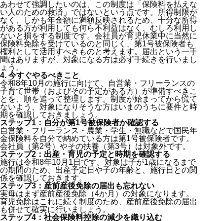
あわせて強調したいのは、この制度は「保険料を払えな
い人のための救済」ではないという点です。所得制限が
なく、しかも年金額に満額反映されるため、十分な所得
がある方が利用しても何ら不利益はなく、むしろ利用し
ないと損をする制度です。会社員が育児休業中に当然に
保険料免除を受けているのと同じく、第1号被保険者も
権利として活用すべきものと考えます。届出という一手
間はありますが、対象になる方は必ず手続きを行いまし
ょう。
4. 今すぐやるべきこと
令和8年10月の施行に向けて、自営業・フリーランスの
子育て世帯（およびその予定がある方）が準備すべきこ
とを、順を追って整理します。制度が始まってから慌て
ないよう、対象になりそうな方はいまのうちに要件と時
期を確認しておきましょう。
ステップ1：自分が第1号被保険者か確認する
自営業・フリーランス・農業・学生・無職などで国民年
金保険料を自分で納めている方は第1号被保険者です。
会社員（第2号）やその扶養（第3号）は対象外です。
ステップ2：出産・育児の予定と時期を確認する
施行は令和8年10月1日です。対象は子が1歳になるまで
の期間のため、出産予定日や子の年齢と、施行日との関
係を確認しておきます。
ステップ3：産前産後免除の届出も忘れない
実母はまず産前産後免除（4か月）の対象になります。
育児免除はこれに続く制度のため、産前産後免除の届出
も併せて確実に行いましょう。
ステップ4：社会保険料控除の減少を織り込む