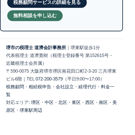
税務顧問サービスの詳細を見る
無料相談を申し込む
堺市の税理士 道濟会計事務所
｜堺東駅徒歩1分
代表税理士 道濟寛樹（税理士登録番号 第152615号・
近畿税理士会所属）
〒590-0075 大阪府堺市堺区南花田口町2-3-20 三共堺東
ビル6階｜TEL
072-200-3579
（平日9:00〜17:00）
税務顧問
・
相続税申告
・
会社設立
・
経理代行
・
料金一
覧
対応エリア:
堺区
・
中区
・
北区
・
東区
・
西区
・
南区
・
美
原区
・
堺東駅周辺