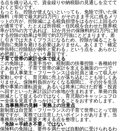
る点を織り込んで、資金繰りや納税額の見通しを立てて
おくと安心です。
もっとも、控除が使えないといっても、免除で浮いた保
険料（年間で最大約21万円）がそのまま手元に残るメリ
ットの方が、控除減による税負担増をはるかに上回るの
が通常です。たとえば所得税・住民税を合わせた限界税
率が15%の方であれば、12か月分の保険料約21万円に対
する控除の効果は年間で約3万円強にとどまります。差
し引きでは大きくプラスになるため、控除が減ることを
理由に免除を避ける必要はありません。あくまで「確定
申告時に控除額が例年と変わる」という点を、あらかじ
め把握しておくという趣旨です。
子育て世帯の家計全体で捉える
この免除は、児童手当や、税制面の扶養控除・各種給付
とあわせて、子育て世帯の家計を支える施策の一つで
す。個人事業主・フリーランスは会社員と違って収入が
変動しやすく、育児期に売上が落ち込むことも珍しくあ
りません。保険料負担がなくなる期間に、その分を生活
費や事業の運転資金、あるいは将来に向けた貯蓄・投資
へ回すといった家計設計の余地が生まれます。単発の負
担減として捉えるのではなく、育児期のキャッシュフロ
ー全体を見直すきっかけにすることをおすすめします。
3. 当事務所の見解・実務上の注意点
新制度は自営業・フリーランスの子育て世帯にとって朗
報ですが、実務では注意したいポイントがあります。当
事務所が特に重要と考える点を整理します。
「免除＝手続き不要」ではない
保険料の免除は、要件を満たせば自動的に受けられるわ