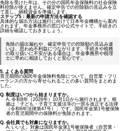
免除を受けた年は、その分の国民年金保険料の社会保険
料控除が使えません。確定申告での控除額の見込みを立
て直し、納税資金を準備します。
ステップ5：最新の申請方法を確認する
具体的な届出方法は施行に向けて日本年金機構から案内
されます。年金事務所の窓口や公式サイトで、手続きの
詳細を確認しておきましょう。
免除の届出漏れや、確定申告での控除額の見込み違
いは、思わぬ不利益につながります。手続きや税務
の取り扱いに不安がある場合は、年金事務所や税理
士に早めに相談しておくと安心です。
5. よくある質問
育児期間の国民年金保険料免除について、自営業・フリ
ーランスの方から寄せられることの多い質問をまとめま
した。
Q. 制度はいつから始まりますか。
A. 令和8年（2026年）10月1日から施行されます。根
拠は「子ども・子育て支援法等の一部を改正する法律
（令和6年法律第47号）」です。国民年金第1号被保険
者の育児期間中の保険料が免除されます。
Q. 会社員でも対象になりますか。
A. いいえ。対象は国民年金第1号被保険者（自営業・