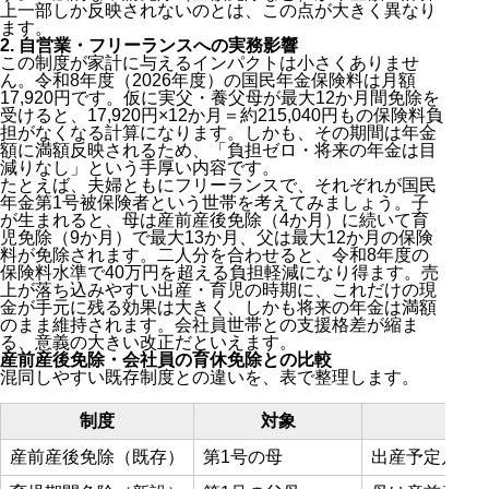
上一部しか反映されないのとは、この点が大きく異なり
ます。
2. 自営業・フリーランスへの実務影響
この制度が家計に与えるインパクトは小さくありませ
ん。令和8年度（2026年度）の国民年金保険料は月額
17,920円です。仮に実父・養父母が最大12か月間免除を
受けると、17,920円×12か月＝約215,040円もの保険料負
担がなくなる計算になります。しかも、その期間は年金
額に満額反映されるため、「負担ゼロ・将来の年金は目
減りなし」という手厚い内容です。
たとえば、夫婦ともにフリーランスで、それぞれが国民
年金第1号被保険者という世帯を考えてみましょう。子
が生まれると、母は産前産後免除（4か月）に続いて育
児免除（9か月）で最大13か月、父は最大12か月の保険
料が免除されます。二人分を合わせると、令和8年度の
保険料水準で40万円を超える負担軽減になり得ます。売
上が落ち込みやすい出産・育児の時期に、これだけの現
金が手元に残る効果は大きく、しかも将来の年金は満額
のまま維持されます。会社員世帯との支援格差が縮ま
る、意義の大きい改正だといえます。
産前産後免除・会社員の育休免除との比較
混同しやすい既存制度との違いを、表で整理します。
制度
対象
産前産後免除（既存）
第1号の母
出産予定月の