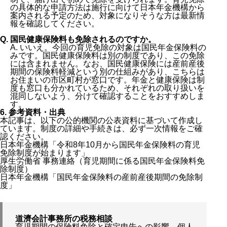
の具体的な申請方法は施行に向けて日本年金機構から
案内される予定のため、対象になりそうな方は最新情
報を確認してください。
Q. 国民健康保険料も免除されるのですか。
A. いいえ。今回の育児免除の対象は国民年金保険料の
みです。国民健康保険料は別の制度であり、この免除
には含まれません。なお、国民健康保険には産前産後
期間の保険料軽減という別の仕組みがあり、こちらは
お住まいの市区町村が窓口です。年金と健康保険は制
度も窓口も分かれているため、それぞれの取り扱いを
混同しないよう、分けて確認することをおすすめしま
す。
6. 参考資料・出典
本記事は、以下の公的機関の公表資料に基づいて作成し
ています。制度の詳細や手続きは、必ず一次情報をご確
認ください。
日本年金機構「令和8年10月から国民年金保険料の育児
免除制度が始まります」
厚生労働省 事務連絡（育児期間に係る国民年金保険料免
除制度）
日本年金機構「国民年金保険料の産前産後期間の免除制
度」
道濟会計事務所の税務相談
育児期間の保険料免除と確定申告への影響、個人