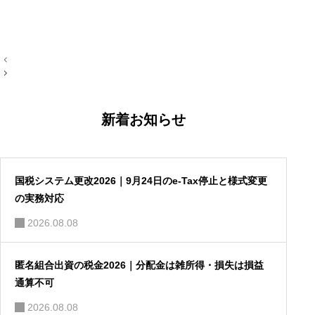
投
稿
ナ
ビ
ゲ
ー
新着お知らせ
シ
ョ
ン
国税システム更改2026｜9月24日のe-Tax停止と様式変更
の実務対応
2026.08.08
匿名組合出資の税金2026｜分配金は雑所得・損失は損益
通算不可
2026.08.08