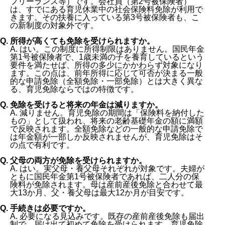
フリーランス等）です。会社員（第2号被保険者）
は、すでにある育児休業中の社会保険料免除が利用で
きます。その扶養に入っている第3号被保険者も、こ
の新制度の対象外です。
Q. 所得が高くても免除を受けられますか。
A. はい。この制度に所得制限はありません。国民年金
第1号被保険者で、1歳未満の子を養育しているという
要件を満たせば、所得の多少にかかわらず対象になり
ます。この点は、前年所得に応じて可否が決まる一般
的な申請免除（全額免除・一部免除）とは大きく異な
る、育児免除ならではの特徴です。
Q. 免除を受けると将来の年金は減りますか。
A. 減りません。育児免除の期間は「保険料を納付した
もの」として扱われ、将来の老齢基礎年金の額に満額
で反映されます。全額免除などの一般的な申請免除で
は年金額が一部しか反映されませんが、育児免除はそ
の点で有利です。
Q. 父母の両方が免除を受けられますか。
A. はい。実父母・養父母それぞれが対象です。夫婦が
ともに国民年金第1号被保険者であれば、二人分の保
険料が免除されます。母は産前産後免除と合わせて最
大13か月、父・養父母は最大12か月が目安です。
Q. 手続きは必要ですか。
A. 必要になる見込みです。既存の産前産後免除も届出
制で、届け出て初めて免除を受けられます。育児免除