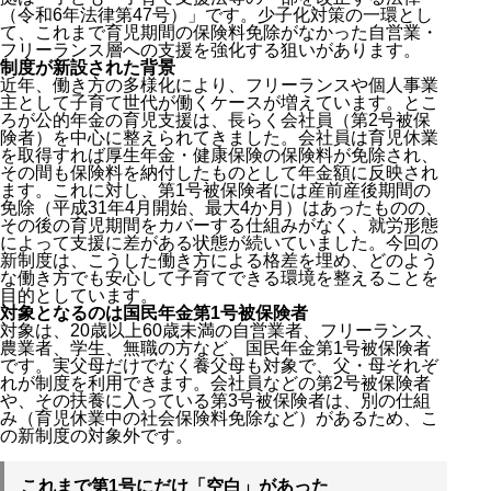
（令和6年法律第47号）」です。少子化対策の一環とし
て、これまで育児期間の保険料免除がなかった自営業・
フリーランス層への支援を強化する狙いがあります。
制度が新設された背景
近年、働き方の多様化により、フリーランスや個人事業
主として子育て世代が働くケースが増えています。とこ
ろが公的年金の育児支援は、長らく会社員（第2号被保
険者）を中心に整えられてきました。会社員は育児休業
を取得すれば厚生年金・健康保険の保険料が免除され、
その間も保険料を納付したものとして年金額に反映され
ます。これに対し、第1号被保険者には産前産後期間の
免除（平成31年4月開始、最大4か月）はあったものの、
その後の育児期間をカバーする仕組みがなく、就労形態
によって支援に差がある状態が続いていました。今回の
新制度は、こうした働き方による格差を埋め、どのよう
な働き方でも安心して子育てできる環境を整えることを
目的としています。
対象となるのは国民年金第1号被保険者
対象は、20歳以上60歳未満の自営業者、フリーランス、
農業者、学生、無職の方など、国民年金第1号被保険者
です。実父母だけでなく養父母も対象で、父・母それぞ
れが制度を利用できます。会社員などの第2号被保険者
や、その扶養に入っている第3号被保険者は、別の仕組
み（育児休業中の社会保険料免除など）があるため、こ
の新制度の対象外です。
これまで第1号にだけ「空白」があった