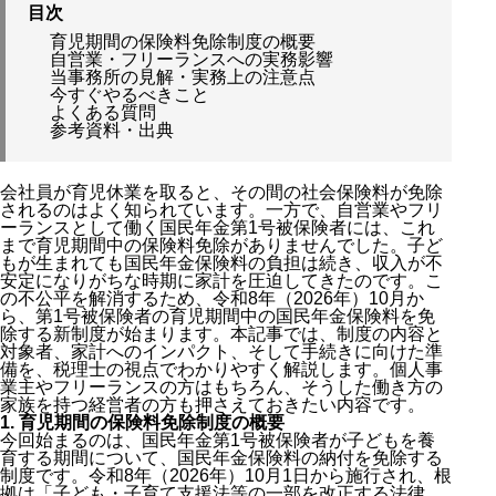
目次
育児期間の保険料免除制度の概要
自営業・フリーランスへの実務影響
当事務所の見解・実務上の注意点
今すぐやるべきこと
よくある質問
参考資料・出典
会社員が育児休業を取ると、その間の社会保険料が免除
されるのはよく知られています。一方で、自営業やフリ
ーランスとして働く国民年金第1号被保険者には、これ
まで育児期間中の保険料免除がありませんでした。子ど
もが生まれても国民年金保険料の負担は続き、収入が不
安定になりがちな時期に家計を圧迫してきたのです。こ
の不公平を解消するため、令和8年（2026年）10月か
ら、第1号被保険者の育児期間中の国民年金保険料を免
除する新制度が始まります。本記事では、制度の内容と
対象者、家計へのインパクト、そして手続きに向けた準
備を、税理士の視点でわかりやすく解説します。個人事
業主やフリーランスの方はもちろん、そうした働き方の
家族を持つ経営者の方も押さえておきたい内容です。
1. 育児期間の保険料免除制度の概要
今回始まるのは、国民年金第1号被保険者が子どもを養
育する期間について、国民年金保険料の納付を免除する
制度です。令和8年（2026年）10月1日から施行され、根
拠は「子ども・子育て支援法等の一部を改正する法律