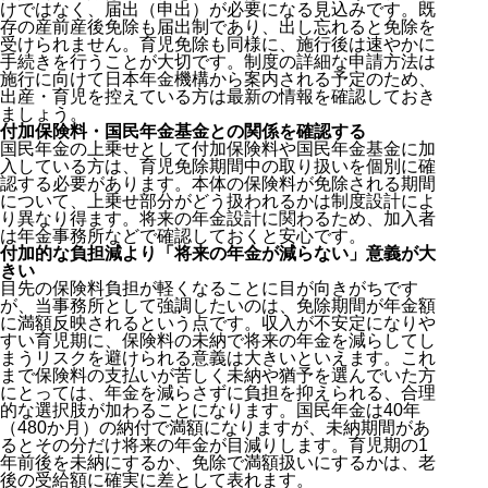
けではなく、届出（申出）が必要になる見込みです。既
存の産前産後免除も届出制であり、出し忘れると免除を
受けられません。育児免除も同様に、施行後は速やかに
手続きを行うことが大切です。制度の詳細な申請方法は
施行に向けて日本年金機構から案内される予定のため、
出産・育児を控えている方は最新の情報を確認しておき
ましょう。
付加保険料・国民年金基金との関係を確認する
国民年金の上乗せとして付加保険料や国民年金基金に加
入している方は、育児免除期間中の取り扱いを個別に確
認する必要があります。本体の保険料が免除される期間
について、上乗せ部分がどう扱われるかは制度設計によ
り異なり得ます。将来の年金設計に関わるため、加入者
は年金事務所などで確認しておくと安心です。
付加的な負担減より「将来の年金が減らない」意義が大
きい
目先の保険料負担が軽くなることに目が向きがちです
が、当事務所として強調したいのは、免除期間が年金額
に満額反映されるという点です。収入が不安定になりや
すい育児期に、保険料の未納で将来の年金を減らしてし
まうリスクを避けられる意義は大きいといえます。これ
まで保険料の支払いが苦しく未納や猶予を選んでいた方
にとっては、年金を減らさずに負担を抑えられる、合理
的な選択肢が加わることになります。国民年金は40年
（480か月）の納付で満額になりますが、未納期間があ
るとその分だけ将来の年金が目減りします。育児期の1
年前後を未納にするか、免除で満額扱いにするかは、老
後の受給額に確実に差として表れます。