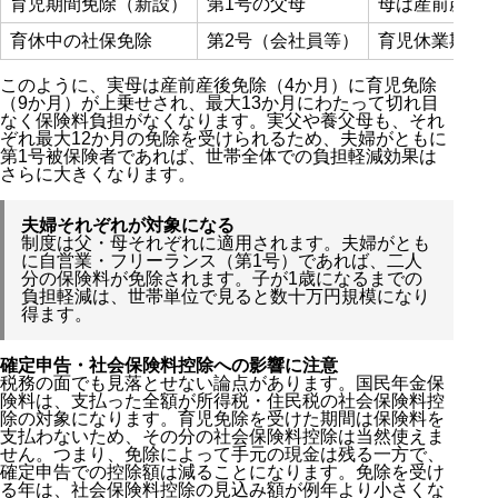
育児期間免除（新設）
第1号の父母
母は産前産後に
育休中の社保免除
第2号（会社員等）
育児休業期間
このように、実母は産前産後免除（4か月）に育児免除
（9か月）が上乗せされ、最大13か月にわたって切れ目
なく保険料負担がなくなります。実父や養父母も、それ
ぞれ最大12か月の免除を受けられるため、夫婦がともに
第1号被保険者であれば、世帯全体での負担軽減効果は
さらに大きくなります。
夫婦それぞれが対象になる
制度は父・母それぞれに適用されます。夫婦がとも
に自営業・フリーランス（第1号）であれば、二人
分の保険料が免除されます。子が1歳になるまでの
負担軽減は、世帯単位で見ると数十万円規模になり
得ます。
確定申告・社会保険料控除への影響に注意
税務の面でも見落とせない論点があります。国民年金保
険料は、支払った全額が所得税・住民税の社会保険料控
除の対象になります。育児免除を受けた期間は保険料を
支払わないため、その分の社会保険料控除は当然使えま
せん。つまり、免除によって手元の現金は残る一方で、
確定申告での控除額は減ることになります。免除を受け
る年は、社会保険料控除の見込み額が例年より小さくな