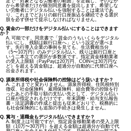
定で「対象となる労働者の範囲」を定義し、そのなか
から希望者だけが個別同意書を提出します。希望しな
い労働者にデジタル払いを強制することは違法であ
り、これまでどおりの銀行口座振込を継続できる選択
肢を必ず併せて提示しなければなりません。
Q. 賃金の一部だけをデジタル払いにすることはできます
か？
A. 可能です。同意書で「賃金のうちいくらをデジタル
払いにし、残額は銀行口座へ」という設定が選べま
す。先行導入企業の事例を見ても、生活費相当分
（5〜10万円）のみデジタル払い、残りは銀行口座と
いう二本立ての選択が多数派です。指定資金移動業者
の受入上限額（PayPayは20万円、COIN+は30万円な
ど）を超える賃金額は、超過分が自動的に代替口座へ
出金されます。
Q. 源泉所得税や社会保険料の控除はどう扱いますか？
A. これまでと変わりません。源泉所得税、住民税特別
徴収、社会保険料、雇用保険料、組合費等の控除を行
ったあとの手取り額の支払い先として、デジタル払い
口座が指定されるだけです。年末調整・給与支払報告
書・法定調書の作成と提出も従来どおりで、税務的に
も社会保険的にも追加の手続きは発生しません。
Q. 賞与・退職金もデジタル払いできますか？
A. 制度上は可能ですが、指定資金移動業者の受入上限
額（10万〜30万円）を超える金額は超過分が自動で代
替口座へ出金される仕組みです。月例給与の一部であ