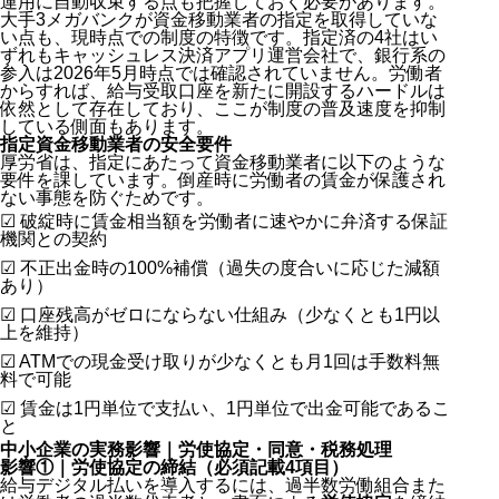
運用に自動収束する点も把握しておく必要があります。
大手3メガバンクが資金移動業者の指定を取得していな
い点も、現時点での制度の特徴です。指定済の4社はい
ずれもキャッシュレス決済アプリ運営会社で、銀行系の
参入は2026年5月時点では確認されていません。労働者
からすれば、給与受取口座を新たに開設するハードルは
依然として存在しており、ここが制度の普及速度を抑制
している側面もあります。
指定資金移動業者の安全要件
厚労省は、指定にあたって資金移動業者に以下のような
要件を課しています。倒産時に労働者の賃金が保護され
ない事態を防ぐためです。
☑ 破綻時に賃金相当額を労働者に速やかに弁済する保証
機関との契約
☑ 不正出金時の100%補償（過失の度合いに応じた減額
あり）
☑ 口座残高がゼロにならない仕組み（少なくとも1円以
上を維持）
☑ ATMでの現金受け取りが少なくとも月1回は手数料無
料で可能
☑ 賃金は1円単位で支払い、1円単位で出金可能であるこ
と
中小企業の実務影響｜労使協定・同意・税務処理
影響①｜労使協定の締結（必須記載4項目）
給与デジタル払いを導入するには、過半数労働組合また