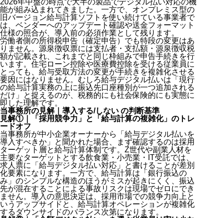
2026年中盤の時点で大半の製品でデジタル払い対応の機
能が組み込まれてきました。一方で、オンプレミス型の
旧バージョン給与計算ソフトを使い続けている事業者で
は、ベンダーへのアップデート確認や送金フォーマット
仕様の照合が、導入前の必須作業として残ります。
労働者側の所得税申告（確定申告）でも特段の変更はあ
りません。源泉徴収票には支払者・支払額・源泉徴収税
額が記載され、これまでと同じ枠組みで申告手続きを行
います。住宅ローン控除や医療費控除を受ける従業員に
とっても、給与受取方法の変更が手続きを複雑化させる
要因にはなりません。むしろ給与デジタル払いは「現行
の給与計算実務の上に振込先口座種別が一つ追加される
だけ」と捉えるのが、税務的にも社会保険的にも実態に
即した理解です。
当事務所の見解｜導入する/しない の判断基準
見解①｜「採用競争力」と「給与計算の複雑化」のトレ
ードオフ
当事務所が中小企業オーナーから「給与デジタル払いを
導入すべきか」と聞かれた場合、まず確認するのは採用
ターゲット層と給与計算体制です。Z世代や副業人材を
主要なターゲットとする飲食業・小売業・IT受託では、
求人票に「給与デジタル払い対応」と書けることが差別
化要素になります。一方で、給与計算は「銀行振込の
み」のシンプルな構造のほうがミスが起きにくく、振込
先が混在することによる事故リスクは現場でゼロにでき
ません。導入の意思決定は、採用市場での競争力向上と
いうアップサイドと、給与計算オペレーションが複雑化
するダウンサイドのバランス次第になります。