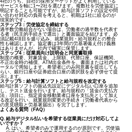
4社のうち、自社の採用ターゲットがよく利用している
サービスを軸に1〜2社を選びます。複数社を労使協定に
明記することも可能ですが、給与計算ソフトの設定や問
い合わせ対応の負荷を考えると、初期は1社に絞るのが
現実的です。
ステップ3：労使協定を締結する
過半数労働組合がない場合は、労働者の過半数を代表す
る者（民主的手続きで選出）と書面協定を結びます。必
須記載4項目を盛り込み、就業規則・給与規程との整合
性も確認します。協定書は3年間の労基署備え付け義務
はありませんが、社内で確実に保管します。
ステップ4：従業員向け説明会と同意書取得
制度の概要、対象賃金、上限額、代替口座、保証機関、
不正出金時の補償、ATM出金条件を、書面または社内ポ
ータルで周知します。希望者にのみ同意書を提出しても
らい、銀行口座や証券総合口座の選択肢を必ず併せて提
示します。
ステップ5：給与計算ソフトと給与規程を改定する
給与計算ソフトの振込先設定にデジタル払い口座を追加
し、テスト送金を行います。給与規程の「賃金の支払方
法」項目に、指定資金移動業者口座を支払先として加え
る改定を行い、就業規則変更の手続き（労働者代表から
の意見聴取と労基署届出）を完了します。
よくある質問（FAQ）
Q. 給与デジタル払いを希望する従業員にだけ対応してよ
いですか？
A. はい、希望者のみで運用するのが原則です。労使協