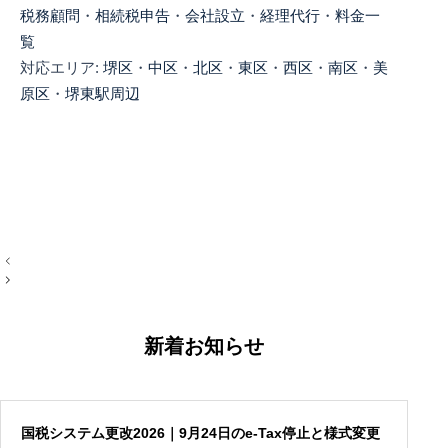
税務顧問
・
相続税申告
・
会社設立
・
経理代行
・
料金一
覧
対応エリア:
堺区
・
中区
・
北区
・
東区
・
西区
・
南区
・
美
原区
・
堺東駅周辺
投
稿
ナ
ビ
ゲ
ー
新着お知らせ
シ
ョ
ン
国税システム更改2026｜9月24日のe-Tax停止と様式変更