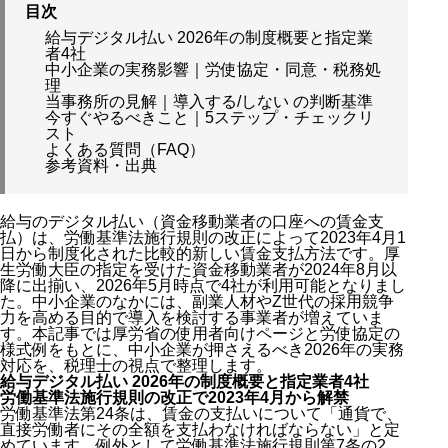
目次
給与デジタル払い 2026年の制度概要と指定業
者4社
中小企業の実務影響｜労使協定・同意・税務処
理
当事務所の見解｜導入する/しない の判断基準
今すぐやるべきこと｜5ステップ・チェックリ
スト
よくある質問（FAQ）
参考資料・出典
給与のデジタル払い（資金移動業者の口座への賃金支
払）は、労働基準法施行規則の改正によって2023年4月1
日から制度化された比較的新しい賃金支払方法です。厚
生労働大臣の指定を受けた資金移動業者が2024年8月以
降に出揃い、2026年5月時点で4社が利用可能となりまし
た。中小企業のなかには、副業人材やZ世代の採用競争
力を高める目的で導入を検討する事業者が増えていま
す。本記事では厚労省の使用者向けページと労使協定の
様式例をもとに、中小企業が押さえるべき2026年の実務
対応を、税理士の視点で整理します。
給与デジタル払い 2026年の制度概要と指定業者4社
労働基準法施行規則の改正で2023年4月から解禁
労働基準法第24条は、賃金の支払いについて「通貨で、
直接労働者にその全額を支払わなければならない」と定
めています。例外として労働基準法施行規則第7条の2