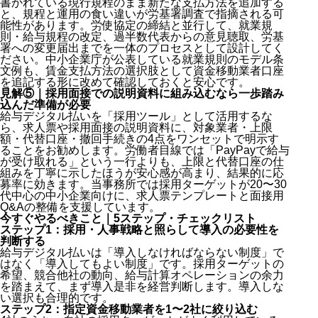
書かれている現行規程のまま新たな支払方法を追加する
と、規程と運用の食い違いが労基署調査で指摘される可
能性があります。労使協定の締結と並行して、就業規
則・給与規程の改定、過半数代表からの意見聴取、労基
署への変更届出までを一体のプロセスとして設計してく
ださい。中小企業庁が公表している就業規則のモデル条
文例も、賃金支払方法の選択肢として資金移動業者口座
を追記する形に改めて確認しておくと安心です。
見解⑤｜採用面接での説明資料に組み込むなら一歩踏み
込んだ準備が必要
給与デジタル払いを「採用ツール」として活用するな
ら、求人票や採用面接の説明資料に、対象業者・上限
額・代替口座・撤回手続きの4点をワンセットで明示す
ることをお勧めします。労働者目線では「PayPayで給与
が受け取れる」という一行よりも、上限と代替口座の仕
組みを丁寧に示したほうが安心感が高まり、結果的に応
募率に効きます。当事務所では採用ターゲットが20〜30
代中心の中小企業向けに、求人票テンプレートと面接用
Q&Aの整備を支援しています。
今すぐやるべきこと｜5ステップ・チェックリスト
ステップ1：採用・人事戦略と照らして導入の必要性を
判断する
給与デジタル払いは「導入しなければならない制度」で
はなく「導入してもよい制度」です。採用ターゲットの
希望、競合他社の動向、給与計算オペレーションの余力
を踏まえて、まず導入是非を経営判断します。導入しな
い選択も合理的です。
ステップ2：指定資金移動業者を1〜2社に絞り込む