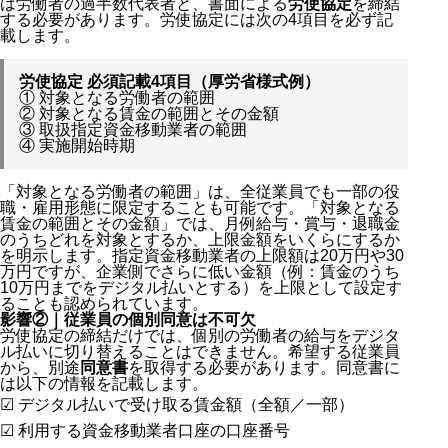
は労働者の過半数代表者と、書面による
労使協定
を締結
する必要があります。労使協定には次の4項目を必ず記
載します。
労使協定 必須記載4項目（厚労省様式例）
① 対象となる労働者の範囲
② 対象となる賃金の範囲とその金額
③ 取扱指定資金移動業者の範囲
④ 実施開始時期
「対象となる労働者の範囲」は、全従業員でも一部の役
職・雇用形態に限定することも可能です。「対象となる
賃金の範囲とその金額」では、月例給与・賞与・退職金
のうちどれを対象とするか、上限金額をいくらにするか
を明示します。指定資金移動業者の上限額は20万円や30
万円ですが、企業側でさらに低い金額（例：賃金のうち
10万円までをデジタル払いとする）を上限として設定す
ることも認められています。
影響②｜従業員の個別同意は不可欠
労使協定の締結だけでは、個別の労働者の給与をデジタ
ル払いに切り替えることはできません。希望する従業員
から、別途
同意書
を取得する必要があります。同意書に
は以下の情報を記載します。
☑ デジタル払いで受け取る賃金額（全額／一部）
☑ 利用する資金移動業者口座の口座番号