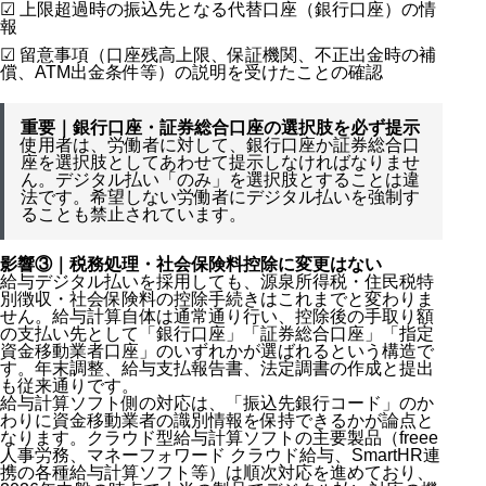
☑ 上限超過時の振込先となる代替口座（銀行口座）の情
報
☑ 留意事項（口座残高上限、保証機関、不正出金時の補
償、ATM出金条件等）の説明を受けたことの確認
重要｜銀行口座・証券総合口座の選択肢を必ず提示
使用者は、労働者に対して、銀行口座か証券総合口
座を選択肢としてあわせて提示しなければなりませ
ん。デジタル払い「のみ」を選択肢とすることは違
法です。希望しない労働者にデジタル払いを強制す
ることも禁止されています。
影響③｜税務処理・社会保険料控除に変更はない
給与デジタル払いを採用しても、源泉所得税・住民税特
別徴収・社会保険料の控除手続きはこれまでと変わりま
せん。給与計算自体は通常通り行い、控除後の手取り額
の支払い先として「銀行口座」「証券総合口座」「指定
資金移動業者口座」のいずれかが選ばれるという構造で
す。年末調整、給与支払報告書、法定調書の作成と提出
も従来通りです。
給与計算ソフト側の対応は、「振込先銀行コード」のか
わりに資金移動業者の識別情報を保持できるかが論点と
なります。クラウド型給与計算ソフトの主要製品（freee
人事労務、マネーフォワード クラウド給与、SmartHR連
携の各種給与計算ソフト等）は順次対応を進めており、