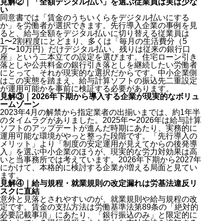
見解②｜「全額デジタル払い」を選ぶ従業員は実は少な
い
同意書では「賃金のうちいくらをデジタル払いにする
か」を労働者が選択できます。先行導入企業の事例を見
ると、給与全額をデジタル払いに切り替える従業員は
1〜2割程度にとどまり、多くは「毎月の生活費分（5
万〜10万円）だけデジタル払い、残りは従来の銀行口
座」という二本立ての設定を選びます。住宅ローン引き
落としや公共料金の銀行引き落としを継続したい労働者
にとって、それが現実的な選択だからです。中小企業側
はこの実態を踏まえ、給与計算ソフトの振込先二重設定
が運用可能かを事前に検証する必要があります。
見解③｜2026年下期から導入する企業が現実的なボリュ
ームゾーン
2023年4月の解禁から指定業者の出揃いまでは、約1年半
のタイムラグがありました。2025年〜2026年は給与計算
ソフトのアップデートが進んだ時期にあたり、実務的に
運用可能な環境がやっと整った段階です。「先行導入の
メリット」より「制度の安定運用が見えてからの後発導
入」を選ぶ中小企業のほうが、現実的な労力対効果は高
いと当事務所では考えています。2026年下期から2027年
にかけて、本格的に検討する企業が増える局面と見てい
ます。
見解④｜給与規程・就業規則の改定漏れは労基法違反リ
スクに直結
意外と見落とされやすいのが、就業規則や給与規程の改
定です。賃金の支払方法は労働基準法第89条の「絶対的
必要記載事項」にあたり、「銀行振込のみ」と限定的に