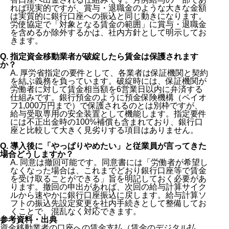
れば現実的ですが、賞与・退職金のような大きな金額
は実質的に銀行口座への振込と同じ動きになります。
労使協定で「対象となる賃金の範囲」に賞与・退職金
を含めるか除外するかは、社内方針として明示してお
きます。
Q. 指定資金移動業者が破綻したら賃金は保護されます
か？
A. 厚労省指定の要件として、各業者は保証機関と契約
を結ぶ義務を負っています。破綻時には、保証機関が
労働者に対して賃金相当額を6営業日以内に弁済する
仕組みです。銀行預金のように預金保険機構（ペイオ
フ1,000万円まで）で保護されるのとは別枠ですが、
給与受取専用の安全装置として機能します。指定要件
には不正出金時の100%補償も含まれており、銀行口
座と比較して大きく見劣りする項目はありません。
Q. 導入後に「やっぱりやめたい」と従業員が言ってきた
場合どうしますか？
A. 同意は撤回可能です。同意書には「労働者が希望し
なくなった場合は、これまでどおり銀行口座等で賃金
を受け取ることができる」旨を明記しておく必要があ
ります。撤回の申出があれば、次回の給与計算サイク
ルから速やかに銀行口座振込に戻します。給与計算ソ
フトの振込先設定変更を社内手続きとして整備してお
くことで、混乱なく対応できます。
参考資料・出典
資金移動業者の口座への賃金支払（賃金のデジタル払