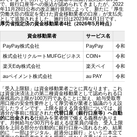
で、銀行口座等への振込が認められてきましたが、2022
年11月28日公布の改正施行規則によって、新たに「厚生
労働大臣の指定を受けた資金移動業者の口座」が支払先
として追加されました。施行日は2023年4月1日です。
厚労省指定済の資金移動業者4社（2026年5月時点）
資金移動業者
サービス名
指
PayPay株式会社
PayPay
令和6年8
株式会社リクルートMUFGビジネス
COIN+
令和6年1
楽天Edy株式会社
楽天ペイ
令和7年3
auペイメント株式会社
au PAY
令和7年4
「受入上限額」は資金移動業者ごとに異なります。これ
は資金決済法上の第二種資金移動業として認められる口
座残高の上限が100万円であることに加え、給与受取専
用口座の安全性要件として厚労省が業者と協議のうえ設
定したラインです。上限を超える賃金額については、超
過分が事前に指定された
代替口座（銀行口座等）へ自動
的に出金される
仕組みを業者側で備える義務がありま
す。月例給与が30万円を超える従業員の場合、受入上限
額を上回る部分が自動的に銀行口座へ流れるため、結果
的に「一部はデジタル、超過分は銀行」という二本立て