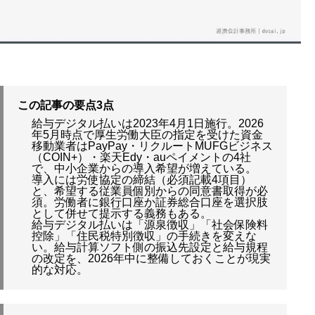
この記事の要点3点
給与デジタル払いは2023年4月1日施行。2026
年5月時点で厚生労働大臣の指定を受けた資金
移動業者はPayPay・リクルートMUFGビジネス
（COIN+）・楽天Edy・auペイメントの4社
で、中小企業からの導入希望が増えている。
導入には労使協定の締結（必須記載4項目）
と、希望する従業員個別からの同意書取得が必
須。労働者に銀行口座か証券総合口座を選択肢
として併せて提示する義務もある。
給与デジタル払いは「源泉徴収」「社会保険料
控除」「住民税特別徴収」の手続きを変えな
い。給与計算ソフト側の振込先設定と給与規程
の改定を、2026年中に整備しておくことが現実
的な対応。